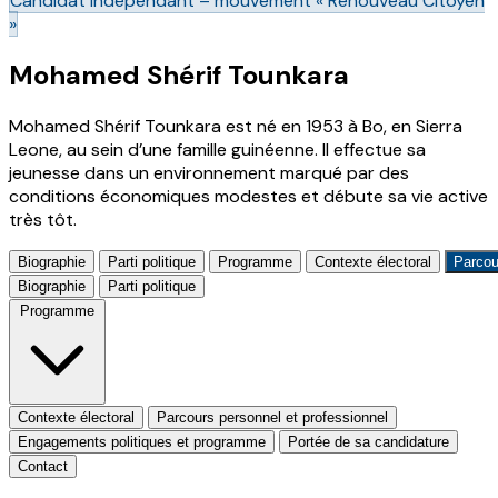
Candidat indépendant – mouvement « Renouveau Citoyen
»
Mohamed Shérif Tounkara
Mohamed Shérif Tounkara est né en 1953 à Bo, en Sierra
Leone, au sein d’une famille guinéenne. Il effectue sa
jeunesse dans un environnement marqué par des
conditions économiques modestes et débute sa vie active
très tôt.
Biographie
Parti politique
Programme
Contexte électoral
Parcou
Biographie
Parti politique
Programme
Contexte électoral
Parcours personnel et professionnel
Engagements politiques et programme
Portée de sa candidature
Contact