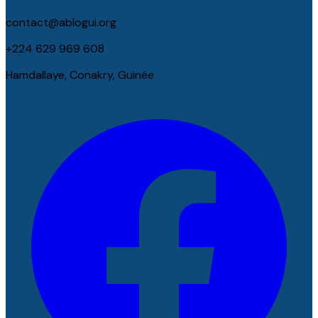
contact@ablogui.org
+224 629 969 608
Hamdallaye, Conakry, Guinée