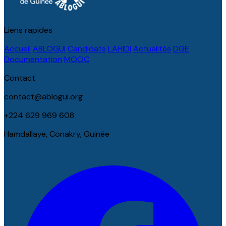
Liens rapides
Accueil
ABLOGUI
Candidats
LAHIDI
Actualités
DGE
Documentation
MOOC
Contact
contact@ablogui.org
+224 629 969 608
Hamdallaye, Conakry, Guinée