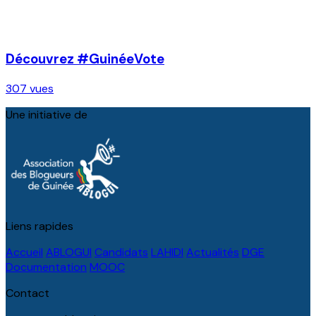
Découvrez #GuinéeVote
307 vues
Une initiative de
Liens rapides
Accueil
ABLOGUI
Candidats
LAHIDI
Actualités
DGE
Documentation
MOOC
Contact