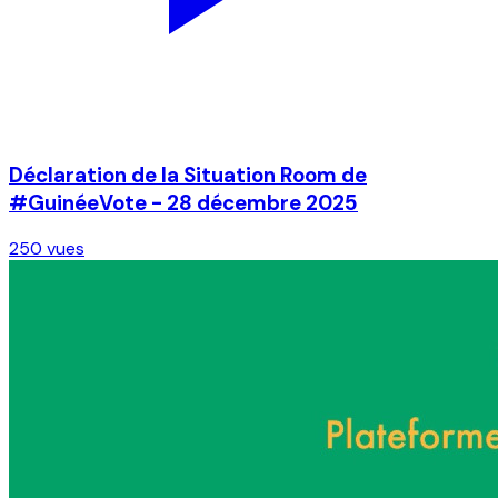
Déclaration de la Situation Room de
#GuinéeVote - 28 décembre 2025
250 vues