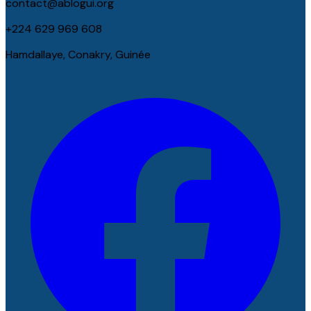
contact@ablogui.org
+224 629 969 608
Hamdallaye, Conakry, Guinée